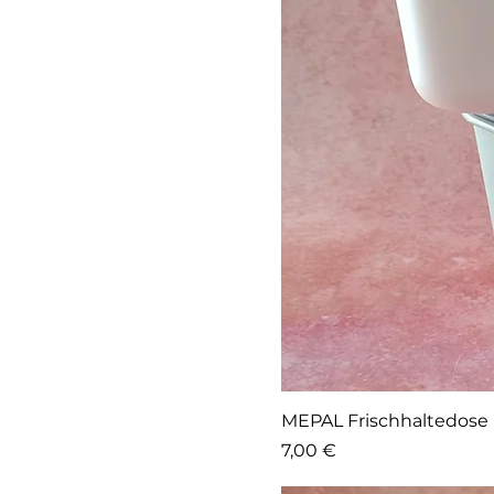
MEPAL Frischhaltedose
Preis
7,00 €