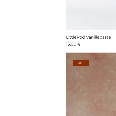
LittlePod Vanillepaste
Preis
15,00 €
SALE