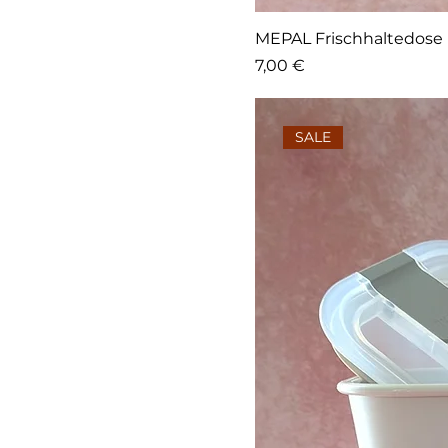
MEPAL Frischhaltedose
Preis
7,00 €
SALE