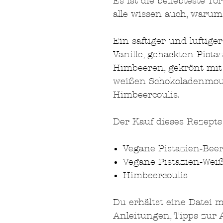
Es ist die beliebteste T
alle wissen auch, warum
Ein saftiger und luftig
Vanille, gehackten Pist
Himbeeren, gekrönt mit 
weißen Schokoladenmou
Himbeercoulis.
Der Kauf dieses Rezept
Vegane Pistazien‑Bee
Vegane Pistazien‑Wei
Himbeercoulis
Du erhältst eine Datei mi
Anleitungen, Tipps zur 