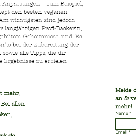
n Anpassungen – zum Beispiel,
zept den besten veganen
m wichtigsten sind jedoch
r langjährigen Profi‑Bäckerin,
gehütete Geheimnisse sind. Es
n’ts bei der Zubereitung der
owie alle Tipps, die dir
te Ergebnisse zu erzielen!
Melde d
t mehr,
an & ve
Bei allen
mehr!
Name
*
ken,
Email
*
rk.de