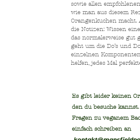
sowie allen empfohlene
wie man aus diesem Re
Orangenkuchen macht. A
die Notizen: Wissen eine
das normalerweise gut 
geht um die Do’s und Do
einzelnen Komponenten s
helfen, jedes Mal perfek
Es gibt leider keinen Or
den du besuche kannst. 
Fragen zu veganem Bac
einfach schreiben an
kontakt@mansfieldpa