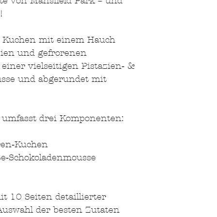
orte von Mansfield Park – und
!
er Kuchen mit einem Hauch
azien und gefrorenen
einer vielseitigen Pistazien‑ &
sse und abgerundet mit
s umfasst drei Komponenten:
ren‑Kuchen
ße‑Schokoladenmousse
t 10 Seiten detaillierter
Auswahl der besten Zutaten