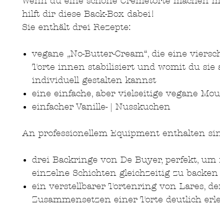
Wenn du eine schöne Cremetorte machen mö
hilft dir diese Back-Box dabei!
Sie enthält drei Rezepte:
vegane „No-Butter-Cream“, die eine viersc
Torte innen stabilisiert und womit du sie
individuell gestalten kannst
eine einfache, aber vielseitige vegane Mo
einfacher Vanille- | Nusskuchen
An professionellem Equipment enthalten sin
drei Backringe von De Buyer, perfekt, um
einzelne Schichten gleichzeitig zu backen
ein verstellbarer Tortenring von Lares, de
Zusammensetzen einer Torte deutlich erle