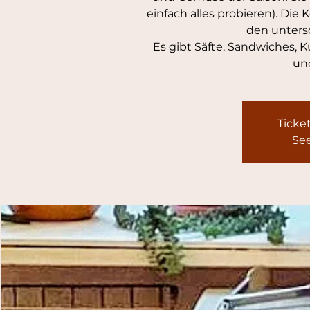
einfach alles probieren). Die 
den unters
Es gibt Säfte, Sandwiches, 
un
Ticket
See